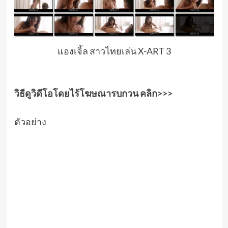
แองเจิ้ล สาวไทยเล่น X-ART 3
วิธีดูวิดีโอโดยไร้โฆษณารบกวน คลิก>>>
ตัวอย่าง