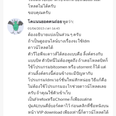
โหลดไม่ได้ครับ
ขอบคุณครับ
โคแนนยอดคนถ่อย
พูดว่า:
01/06/2015 เวลา 16:45
ต้องอธิบายแบ่งเป็นส่วน ๆ ครับ
ถ้าเป็นดูออนไลน์บางเรื่องจะใช้Idm
ดาวน์โหลดได้
ตัววีไอพีจะดาวส์ได้สองแบบคือ ลิ้งค์ตรงกับ
แบบบิท ตัวบิทนี่ไม่ต้องพูดถึง ถ้าเคยโหลดบิทก็
ใช้โปรแกรมbitcomen หรือ utorrent ก็ได้ แต่
ส่วนลิ้งค์ตรงนี้ค่อนข้างจะมีปัญหากับ
โปรแกรมIdmเวอร์ชั่นใหม่สักหน่อย วิธีแก้คือ
ไม่ต้องใช้โปรแกรมอะไรช่วยดาวน์โหลดเลย
ครับ ถ้าคุณใช้ตัวเข้าเว็บ
เป็นFirefoxหรือChorme ก็เพียงแต่กด
ปุ่มALtบนคีย์บอร์ดคาไว้ ก่อนคลิกที่ชื่อหนังบน
หน้า VIP download เพียงเท่านี้ก็ดาวน์โหลดได้