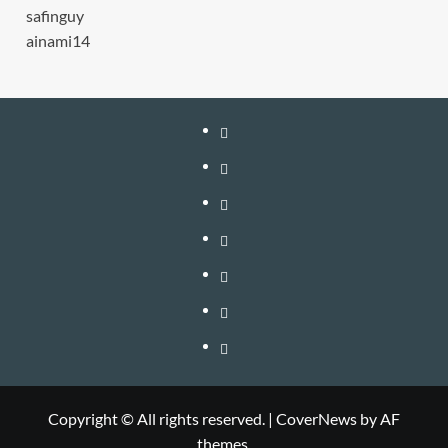
safinguy
ainami14
หน้า
แรก
สมัคร
สมาชิก
เติม
เงิน
เข้า
อัพเกรด
สู่
วิธี
–
ระบบ
ใช้
วิธี
ต่อ
งาน
สมัคร
ติดต่อ
อายุ
VIP
สมาชิก
โฆษณา
และ
BANNER
Copyright © All rights reserved.
|
CoverNews
by AF
themes.
อัพเกรด