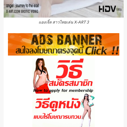
แองเจิ้ล สาวไทยเล่น X-ART 3