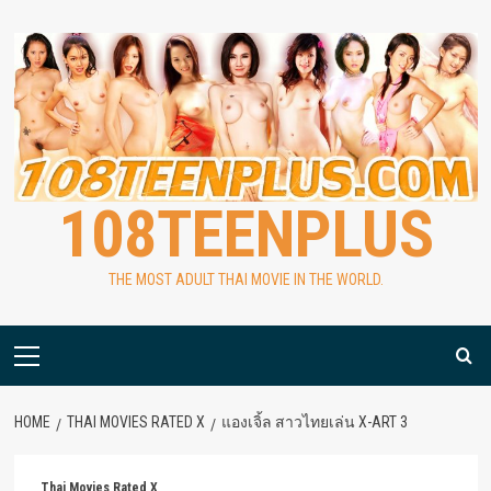
Skip
to
content
108TEENPLUS
THE MOST ADULT THAI MOVIE IN THE WORLD.
Primary
Menu
HOME
THAI MOVIES RATED X
แองเจิ้ล สาวไทยเล่น X-ART 3
Thai Movies Rated X