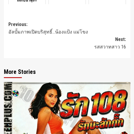
ถึงกับน้ำพุ่ง!!!
Post
Previous:
อัลบั้มภาพเปิดบริสุทธิ์…น้องแป้ง แม่โขง
navigation
Next:
รสสวาทสาว 16
More Stories