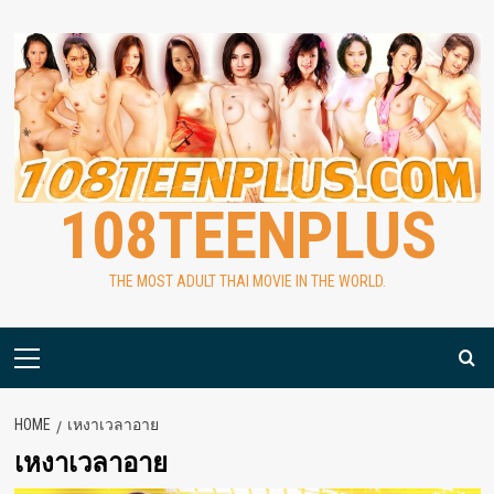
Skip
to
content
108TEENPLUS
THE MOST ADULT THAI MOVIE IN THE WORLD.
Primary
Menu
HOME
เหงาเวลาอาย
เหงาเวลาอาย