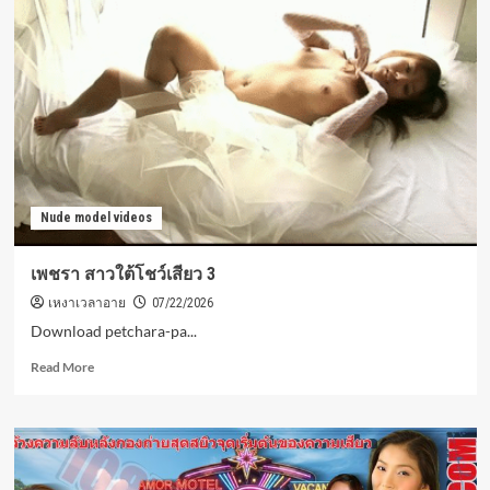
Black
–
สวย
ซิ่ง
สิงห์
สปอร์ต
Nude model videos
เพชรา สาวใต้โชว์เสียว 3
เหงาเวลาอาย
07/22/2026
Download petchara-pa...
Read
Read More
more
about
เพ
ชรา
สาว
ใต้