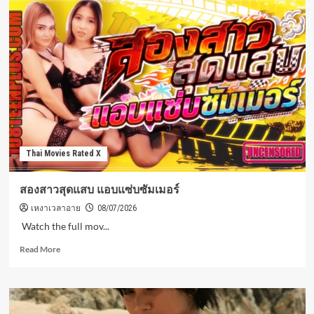
Thai Movies Rated X
สองสาวสุดแสบ แอบแซ่บซัมเมอร์
เหงาเวลาอาย
08/07/2026
Watch the full mov...
Read
Read More
more
about
สอง
สาว
สุด