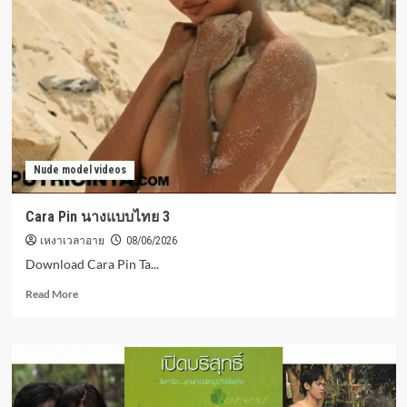
แสบ
แอบ
แซ่
บ
ซัมเมอร์
Nude model videos
Cara Pin นางแบบไทย 3
เหงาเวลาอาย
08/06/2026
Download Cara Pin Ta...
Read
Read More
more
about
Cara
Pin
นาง
แบบ