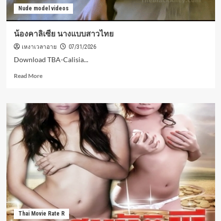
Nude model videos
น้องคาลิเซีย นางแบบสาวไทย
เหงาเวลาอาย
07/31/2026
Download TBA-Calisia...
Read
Read More
more
about
น้อง
คา
ลิ
เซีย
นาง
แบบ
สาว
ไทย
Thai Movie Rate R