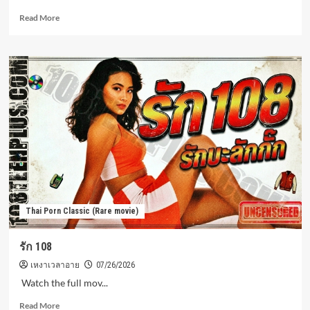
Read
Read More
more
about
4
รุม
1
Thai Porn Classic (Rare movie)
รัก 108
เหงาเวลาอาย
07/26/2026
Watch the full mov...
Read
Read More