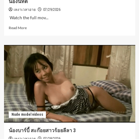
น้องนัทตี้
เหงาเวลาอาย
07/29/2026
Watch the full mov...
Read
Read More
more
about
น้อง
นัท
ตี้
Nude model videos
น้องบาร์บี้ สะก๊อยสาวร้อยลีลา 3
เหงาเวลาอาย
07/28/2026