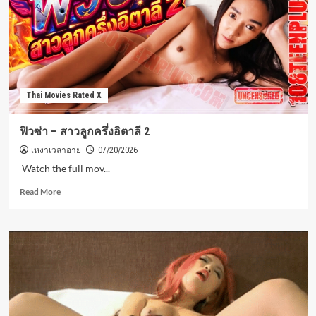
Thai Movies Rated X
ฟิวซ่า – สาวลูกครึ่งอิตาลี 2
เหงาเวลาอาย
07/20/2026
Watch the full mov...
Read
Read More
more
about
ฟิว
ซ่า
–
สาว
ลูก
ครึ่ง
อิตาลี