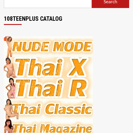
Search
108TEENPLUS CATALOG