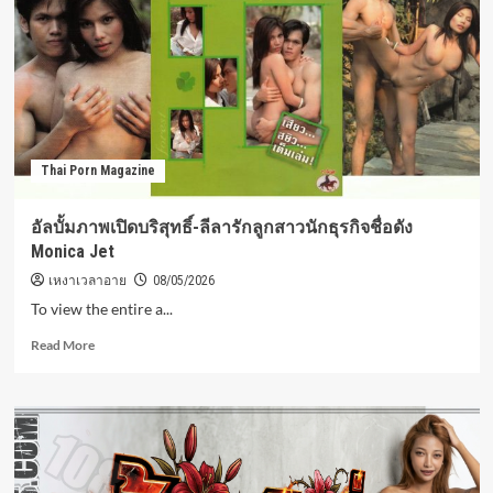
ไทย
3
Thai Porn Magazine
อัลบั้มภาพเปิดบริสุทธิ์-ลีลารักลูกสาวนักธุรกิจชื่อดัง
Monica Jet
เหงาเวลาอาย
08/05/2026
To view the entire a...
Read
Read More
more
about
อัลบั้ม
ภาพ
เปิด
บริสุทธิ์-
ลีลา