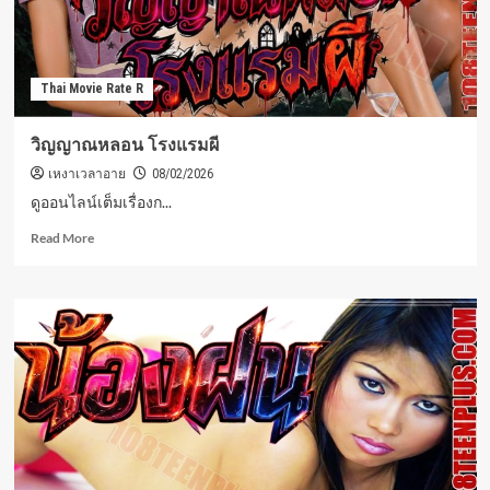
กาล
4
Thai Movie Rate R
วิญญาณหลอน โรงแรมผี
เหงาเวลาอาย
08/02/2026
ดูออนไลน์เต็มเรื่องก...
Read
Read More
more
about
วิญญาณ
หลอน
โรงแรม
ผี