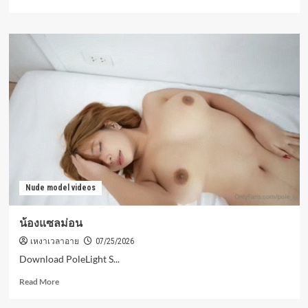
more
about
รัก
108
Nude model videos
น้องแซลม่อน
เหงาเวลาอาย
07/25/2026
Download PoleLight S...
Read
Read More
more
about