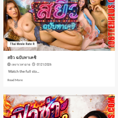
โชว์
เสียว
3
Thai Movie Rate R
สยิว ฉบับทาเคชิ
เหงาเวลาอาย
07/21/2026
Watch the full sto...
Read
Read More
more
about
สยิว
ฉบับ
ทา
เคชิ