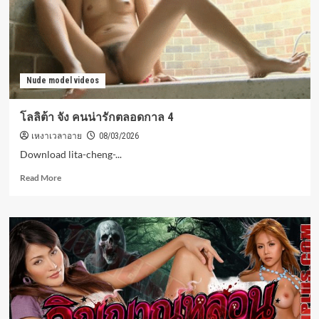
Nude model videos
โลลิต้า จัง คนน่ารักตลอดกาล 4
เหงาเวลาอาย
08/03/2026
Download lita-cheng-...
Read
Read More
more
about
โล
ลิต้
า
จัง
คน
น่า
รัก
ตลอด