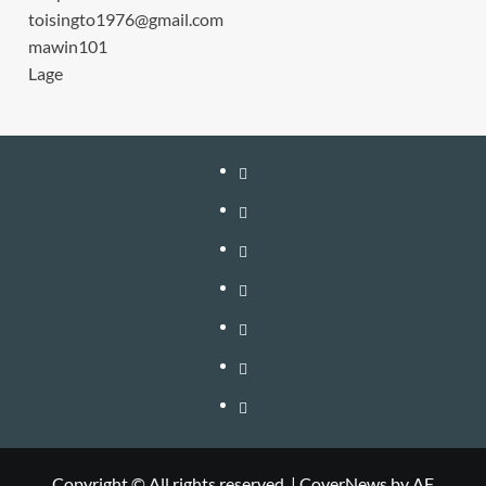
toisingto1976@gmail.com
mawin101
Lage
หน้า
แรก
สมัคร
สมาชิก
เติม
เงิน
เข้า
อัพเกรด
สู่
วิธี
–
ระบบ
ใช้
วิธี
ต่อ
งาน
สมัคร
ติดต่อ
อายุ
VIP
สมาชิก
โฆษณา
และ
BANNER
Copyright © All rights reserved.
|
CoverNews
by AF