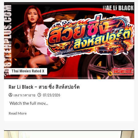
อัลบั้ม
ภาพ
สาว
สาว
–
บุษบา
คุ
นระ
มาด
(แค
ตตี้)
นางเอก
Thai Movies Rated X
แม่
เบี้ย
ภาค
Rar Li Black – สวย ซิ่ง สิงห์สปอร์ต
พิสดาร
เหงาเวลาอาย
07/23/2026
Watch the full mov...
Read
Read More
more
about
Rar
Li