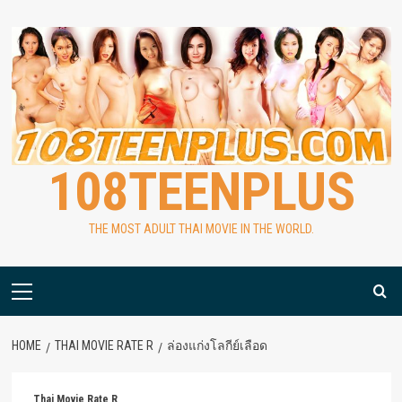
Skip
to
content
108TEENPLUS
THE MOST ADULT THAI MOVIE IN THE WORLD.
Primary
Menu
HOME
THAI MOVIE RATE R
ล่องแก่งโลกีย์เลือด
Thai Movie Rate R