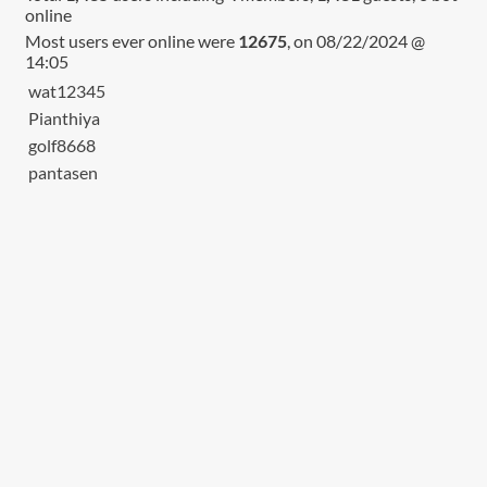
online
Most users ever online were
12675
, on 08/22/2024 @
14:05
wat12345
Pianthiya
golf8668
pantasen
หน้า
แรก
สมัคร
สมาชิก
เติม
เงิน
เข้า
อัพเกรด
สู่
วิธี
–
ระบบ
ใช้
วิธี