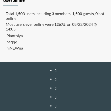
Useronline
Total
1,503
users including
3
members,
1,500
guests,
0
bot
online
Most users ever online were
12675
, on 08/22/2024 @
14:05
Pianthiya
beqqq
niNEWna
หน้า
แรก
สมัคร
สมาชิก
เติม
เงิน
เข้า
อัพเกรด
สู่
วิธี