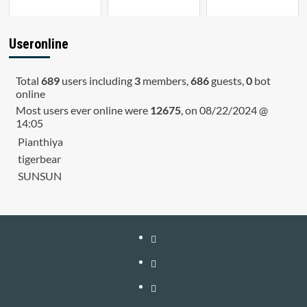
Useronline
Total
689
users including
3
members,
686
guests,
0
bot
online
Most users ever online were
12675
, on 08/22/2024 @
14:05
Pianthiya
tigerbear
SUNSUN
หน้า
แรก
สมัคร
สมาชิก
เติม