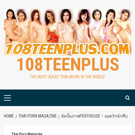
Skip
to
content
108TEENPLUS
THE MOST ADULT THAI MOVIE IN THE WORLD.
Primary
Menu
HOME
THAI PORN MAGAZINE
อัลบั้มภาพPENTHOUSE – ยอดรักนักสึบ
Thai Porn Magazine