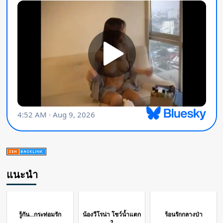
แนะนำ
รู้กัน...กระท่อมรัก
น้องวีโรน่า โชว์น้ำแตก
ร้อนรักกลางป่า
2