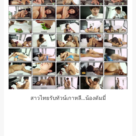
สาวไทยรับทัวน์เกาหลี…น้องดัมมี่