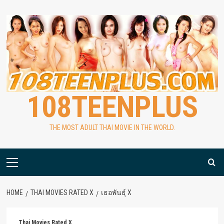
Skip
to
content
108TEENPLUS
THE MOST ADULT THAI MOVIE IN THE WORLD.
Primary
Menu
HOME
THAI MOVIES RATED X
เธอพันธุ์ X
Thai Movies Rated X