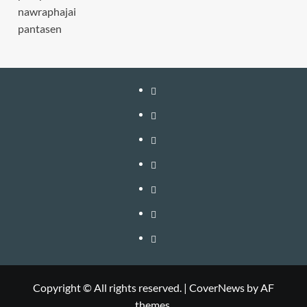
nawraphajai
pantasen
หน้า
แรก
สมัคร
สมาชิก
เติม
เงิน
เข้า
อัพเกรด
สู่
วิธี
–
ระบบ
ใช้
วิธี
ต่อ
งาน
สมัคร
ติดต่อ
อายุ
VIP
สมาชิก
โฆษณา
และ
BANNER
Copyright © All rights reserved.
|
CoverNews
by AF
themes.
อัพเกรด