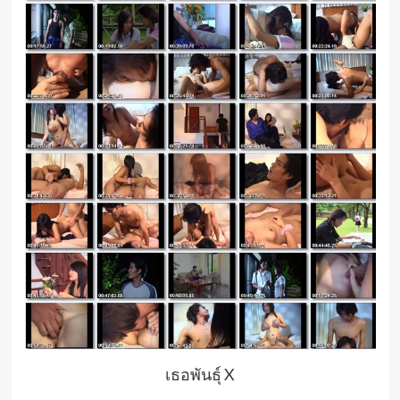
เธอพันธุ์ X