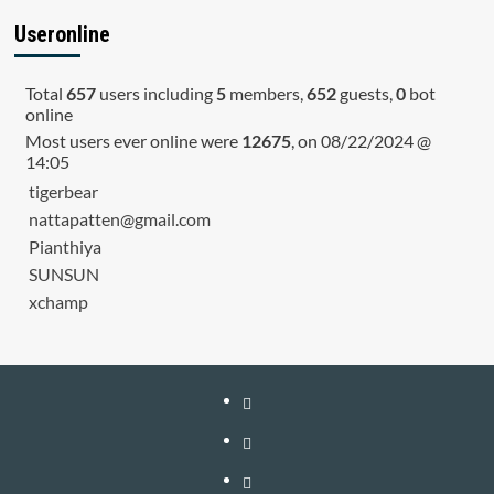
Useronline
Total
657
users including
5
members,
652
guests,
0
bot
online
Most users ever online were
12675
, on 08/22/2024 @
14:05
tigerbear
nattapatten@gmail.com
Pianthiya
SUNSUN
xchamp
หน้า
แรก
สมัคร
สมาชิก
เติม