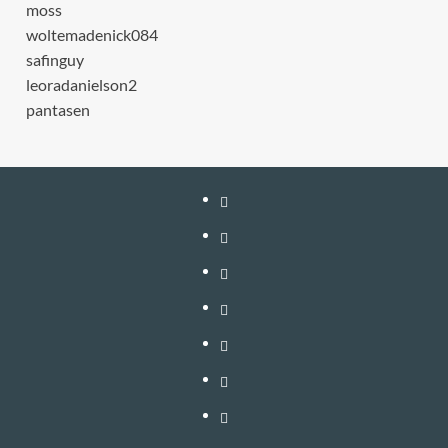
moss
woltemadenick084
safinguy
leoradanielson2
pantasen
หน้า
แรก
สมัคร
สมาชิก
เติม
เงิน
เข้า
อัพเกรด
สู่
วิธี
–
ระบบ
ใช้
วิธี
ต่อ
งาน
สมัคร
ติดต่อ
อายุ
VIP
สมาชิก
โฆษณา