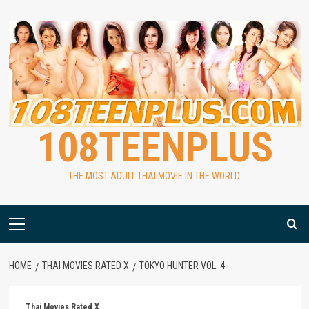
Skip
to
content
108TEENPLUS
THE MOST ADULT THAI MOVIE IN THE WORLD.
Primary
Menu
HOME
THAI MOVIES RATED X
TOKYO HUNTER VOL. 4
Thai Movies Rated X