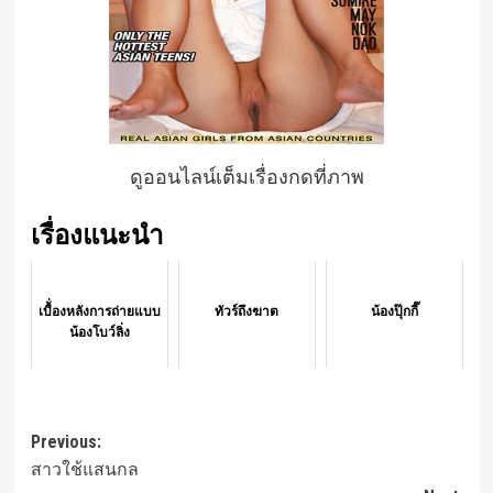
ดูออนไลน์เต็มเรื่องกดที่ภาพ
เรื่องแนะนำ
เบื้่องหลังการถ่ายแบบ
ทัวร์ถึงฆาต
น้องปุ๊กกี๊
น้องโบว์ลิ่ง
Post
Previous:
สาวใช้แสนกล
navigation