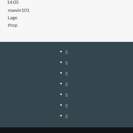
14:05
mawin101
Lage
thop
หน้า
แรก
สมัคร
สมาชิก
เติม
เงิน
เข้า
อัพเกรด
สู่
วิธี
–
ระบบ
ใช้
วิธี
ต่อ
งาน
สมัคร
ติดต่อ
อายุ
VIP
สมาชิก
โฆษณา