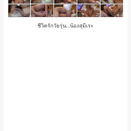
ชีวิตรักวัยรุ่น…น้องสุมิเระ