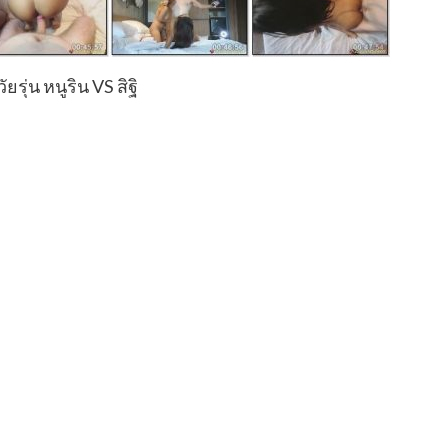
วัยรุ่น หนูริน VS สิฐิ