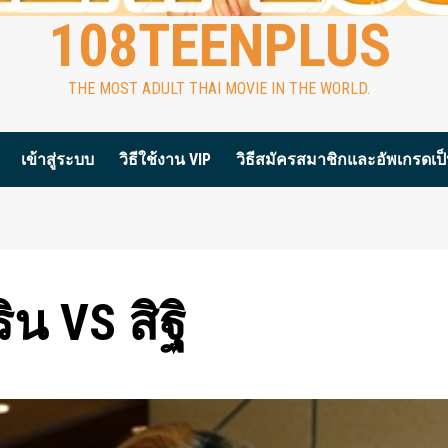
108TEENPLUS
THE MOST ADULT THAI MOVIE IN THE WORLD.
เข้าสู่ระบบ
วิธีใช้งาน VIP
วิธีสมัครสมาชิกและอัพเกรดเป็น
ริน VS สิฐิ