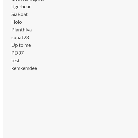
tigerbear
SiaBoat
Hoio
Pianthiya
supat23
Up to me
PD37
test
kemkemdee