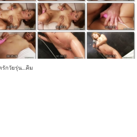
ิตรักวัยรุ่น…คิม