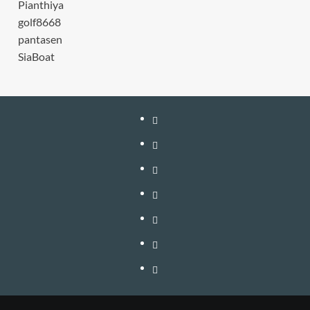
Pianthiya
golf8668
pantasen
SiaBoat
หน้า
แรก
สมัคร
สมาชิก
เติม
เงิน
เข้า
อัพเกรด
สู่
วิธี
–
ระบบ
ใช้
วิธี
ต่อ
งาน
สมัคร
ติดต่อ
อายุ
VIP
สมาชิก
โฆษณา