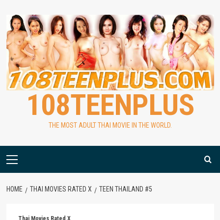
Skip
to
content
108TEENPLUS
THE MOST ADULT THAI MOVIE IN THE WORLD.
Primary
Menu
HOME
THAI MOVIES RATED X
TEEN THAILAND #5
Thai Movies Rated X