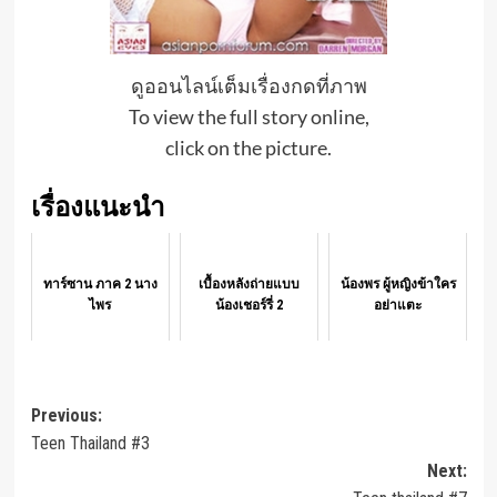
ดูออนไลน์เต็มเรื่องกดที่ภาพ
To view the full story online,
click on the picture.
เรื่องแนะนำ
ทาร์ซาน ภาค 2 นาง
เบื้องหลังถ่ายแบบ
น้องพร ผู้หญิงข้าใคร
ไพร
น้องเชอร์รี่ 2
อย่าแตะ
Post
Previous:
Teen Thailand #3
navigation
Next: