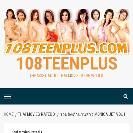
Skip
to
content
108TEENPLUS
THE MOST ADULT THAI MOVIE IN THE WORLD.
Primary
Menu
HOME
THAI MOVIES RATED X
รวมฮิตตำนานสาว MONICA JET VOL.1
Thai Movies Rated X