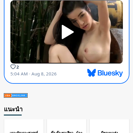
แนะนำ
เกาะรักเกาะสวรรค์
ตุ๊ก ตุ๊ก พาเสียว...น้อง
มีของมาส่ง