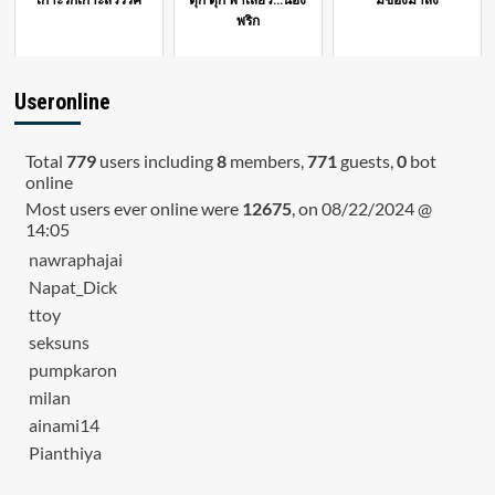
พริก
Useronline
Total
779
users including
8
members,
771
guests,
0
bot
online
Most users ever online were
12675
, on 08/22/2024 @
14:05
nawraphajai
Napat_Dick
ttoy
seksuns
pumpkaron
milan
ainami14
Pianthiya