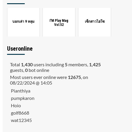
I'M Play Mag
บอกเล่า 9 หลุม
เซ็กสาวไฮโซ
Vol.52
Useronline
Total
1,430
users including
5
members,
1,425
guests,
0
bot online
Most users ever online were
12675
, on
08/22/2024 @ 14:05
Pianthiya
pumpkaron
Hoio
golf8668
wat12345