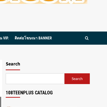
 VIP.
ติดต่อโฆษณา BANNER
Search
Search
108TEENPLUS CATALOG