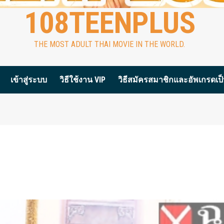
108TEENPLUS
THE MOST ADULT THAI MOVIE IN THE WORLD.
เข้าสู่ระบบ
วิธีใช้งาน VIP
วิธีสมัครสมาชิกและอัพเกรดเป็น