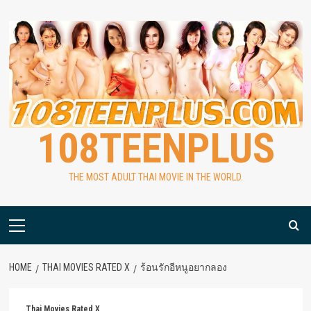
Skip
to
content
108TEENPLUS
THE MOST ADULT THAI MOVIE IN THE WORLD.
Primary
Menu
HOME
THAI MOVIES RATED X
ร้อนรักอีหนูอยากลอง
Thai Movies Rated X