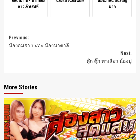
อัลบั้มภาพ - ตากล้อง
น้องโม เนื้อแน่น!!!
น้องมาลิน มันใหญ่
สาวเจ้าเสน่ห์
มาก
Post
Previous:
น้องอมรา ปะทะ น้องนาตาลี
navigation
Next:
ตุ๊ก ตุ๊ก พาเสียว น้องปู
More Stories