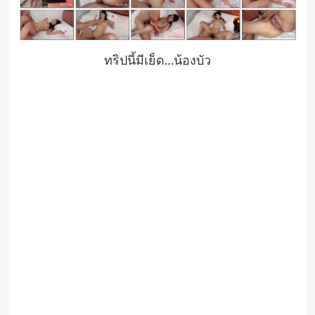
ทริปนี้มีเย็ด…น้องบัว