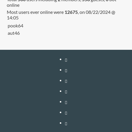
online
Most users ever online were
12675
, on 08/22/2024 @
14:05
pook64
aut46
หน้า
แรก
สมัคร
สมาชิก
เติม
เงิน
เข้า
อัพเกรด
สู่
วิธี
–
ระบบ
ใช้
วิธี
ต่อ
งาน
สมัคร
ติดต่อ
อายุ
VIP
สมาชิก