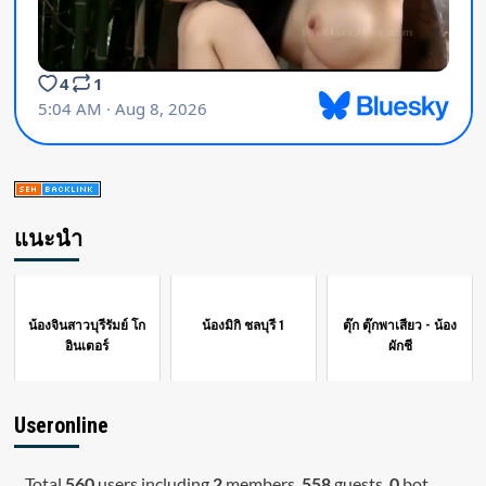
แนะนำ
น้องจินสาวบุรีรัมย์ โก
น้องมิกิ ชลบุรี 1
ตุ๊ก ตุ๊กพาเสียว - น้อง
อินเตอร์
ผักชี
Useronline
Total
560
users including
2
members,
558
guests,
0
bot