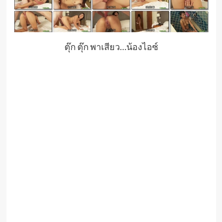
ตุ๊ก ตุ๊ก พาเสียว…น้องไอซ์