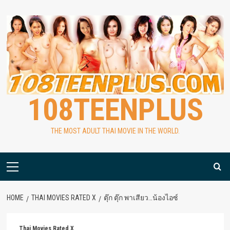
Skip
to
content
108TEENPLUS
THE MOST ADULT THAI MOVIE IN THE WORLD.
Primary
Menu
HOME
THAI MOVIES RATED X
ตุ๊ก ตุ๊ก พาเสียว…น้องไอซ์
Thai Movies Rated X