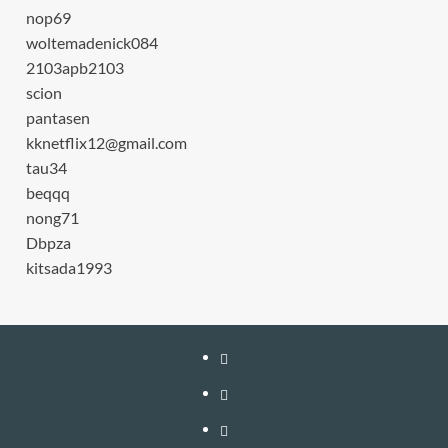
nop69
woltemadenick084
2103apb2103
scion
pantasen
kknetflix12@gmail.com
tau34
beqqq
nong71
Dbpza
kitsada1993
หน้า
แรก
สมัคร
สมาชิก
เติม