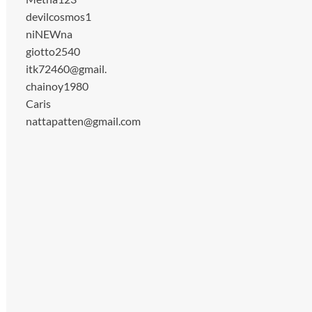
devilcosmos1
niNEWna
giotto2540
itk72460@gmail.
chainoy1980
Caris
nattapatten@gmail.com