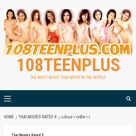
Skip
to
content
108TEENPLUS
THE MOST ADULT THAI MOVIE IN THE WORLD.
Primary
Menu
HOME
THAI MOVIES RATED X
แค้นสวาทผีสาว
Thai Movies Rated X