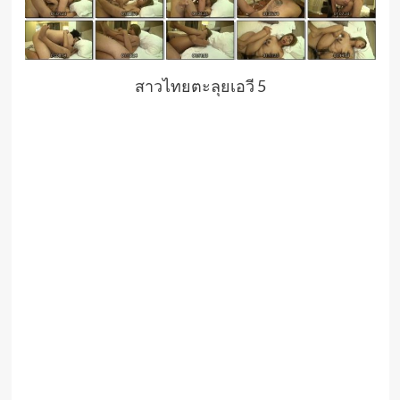
สาวไทยตะลุยเอวี 5