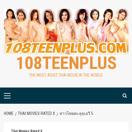
Skip
to
content
108TEENPLUS
THE MOST ADULT THAI MOVIE IN THE WORLD.
Primary
Menu
HOME
THAI MOVIES RATED X
สาวไทยตะลุยเอวี 5
Thai Movies Rated X