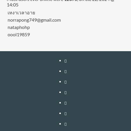
14:05
เหงาเวลาอาย
norrapong749@gmail.com
nataphohp
oool19859
หน้า
แรก
สมัคร
สมาชิก
เติม
เงิน
เข้า
อัพเกรด
สู่
วิธี
–
ระบบ
ใช้
วิธี
ต่อ
งาน
สมัคร
ติดต่อ
อายุ