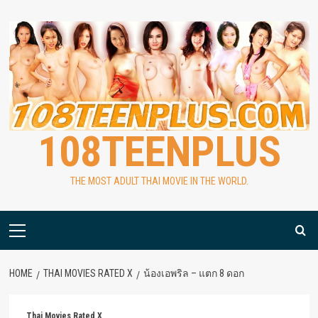
Skip
to
content
108TEENPLUS
THE MOST ADULT THAI MOVIE IN THE WORLD.
Primary
Menu
HOME
THAI MOVIES RATED X
น้องเอพริล – แตก 8 ดอก
Thai Movies Rated X