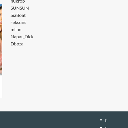
nukrob
SUNSUN
SiaBoat
seksuns
milan
Napat_Dick
Dbpza
หน้า
แรก
สมัคร