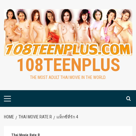
Skip
to
content
108TEENPLUS
THE MOST ADULT THAI MOVIE IN THE WORLD.
Primary
Menu
HOME
THAI MOVIE RATE R
แท็กซี่ที่รัก 4
Thai Movie Rate R