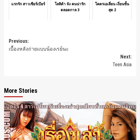
แรกรัก สาวเชียร์เบียร์
โลลิต้า จัง คนน่ารัก
โคตรเอเลี่ยน เงี่ยนขั้น
ตลอดกาล 3
สุด 2
Post
Previous:
เบื้องหลังถ่ายแบบน้องเรย์นะ
navigation
Next:
Teen Asia
More Stories