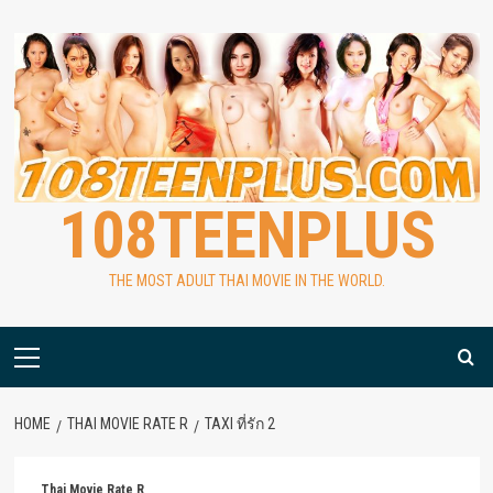
Skip
to
content
108TEENPLUS
THE MOST ADULT THAI MOVIE IN THE WORLD.
Primary
Menu
HOME
THAI MOVIE RATE R
TAXI ที่รัก 2
Thai Movie Rate R