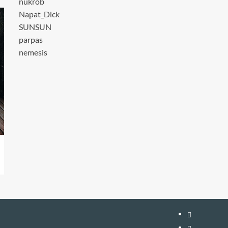
nukrob
Napat_Dick
SUNSUN
parpas
nemesis
หน้า
แรก
สมัคร