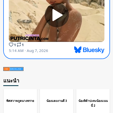
แนะนำ
พิศสวาทภูตนางพราย
น้องแตงงานดี 3
น้องลิต้าปะทะน้องแนน
นี่ 2