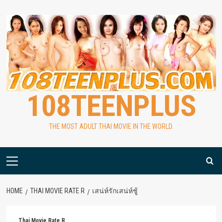
Skip
to
content
108TEENPLUS
THE MOST ADULT THAI MOVIE IN THE WORLD.
Primary
Menu
HOME
THAI MOVIE RATE R
เสน่ห์รักเสน่ห์ชู้
Thai Movie Rate R