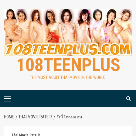
Skip
to
content
108TEENPLUS
THE MOST ADULT THAI MOVIE IN THE WORLD.
Primary
Menu
HOME
THAI MOVIE RATE R
รักไร้พรมแดน
Thai Movie Rate R