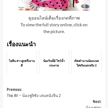
ดูออนไลน์เต็มเรื่องกดที่ภาพ
To view the full story online, click on
the picture.
เรื่องแนะนำ
ไอลีน สาวลูกครึ่งงาน
น้องวินนี่ย์ โชว์น้ำ
เปิดตำนานน้องแนท
ดี
กระจาย
ใส่จริงแตกจริง 2
Post
Previous:
Thai AV – น้องฟูจิซัง เล่นหนังจีน 2
navigation
Next:
น้องเฟลม