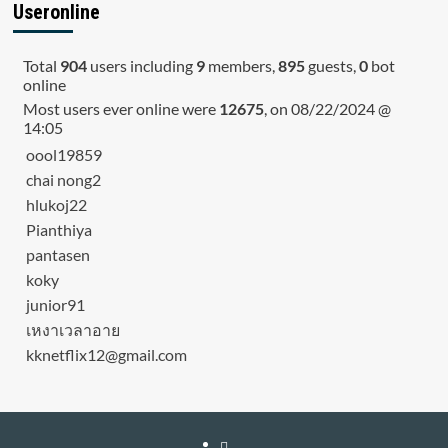
Useronline
Total
904
users including
9
members,
895
guests,
0
bot
online
Most users ever online were
12675
, on 08/22/2024 @
14:05
oool19859
chai nong2
hlukoj22
Pianthiya
pantasen
koky
junior91
เหงาเวลาอาย
kknetflix12@gmail.com
หน้า