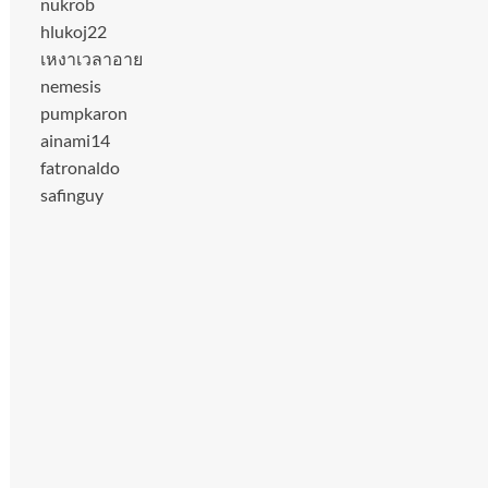
nukrob
hlukoj22
เหงาเวลาอาย
nemesis
pumpkaron
ainami14
fatronaldo
safinguy