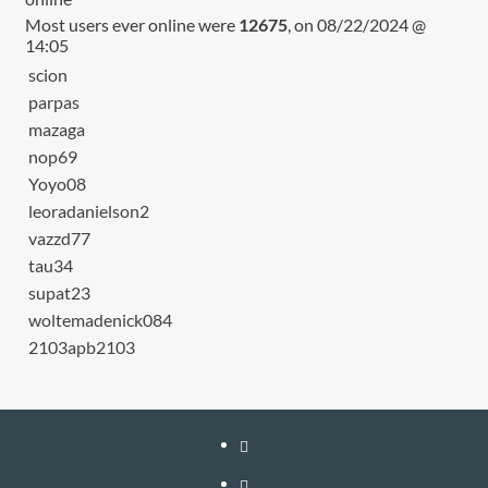
Most users ever online were
12675
, on 08/22/2024 @
14:05
scion
parpas
mazaga
nop69
Yoyo08
leoradanielson2
vazzd77
tau34
supat23
woltemadenick084
2103apb2103
หน้า
แรก
สมัคร