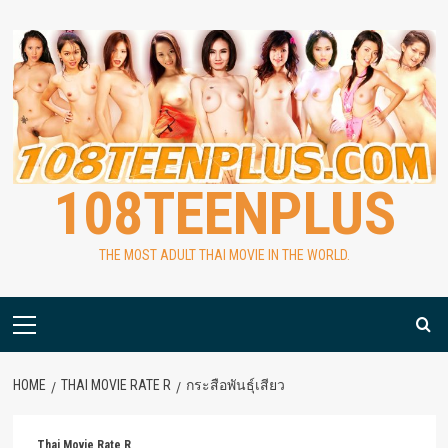
Skip
to
content
108TEENPLUS
THE MOST ADULT THAI MOVIE IN THE WORLD.
Primary
Menu
HOME
THAI MOVIE RATE R
กระสือพันธ์ุเสียว
Thai Movie Rate R