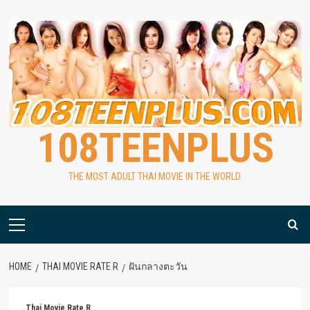
Skip
to
content
108TEENPLUS
THE MOST ADULT THAI MOVIE IN THE WORLD.
Primary
Menu
HOME
THAI MOVIE RATE R
ฝันกลางตะวัน
Thai Movie Rate R