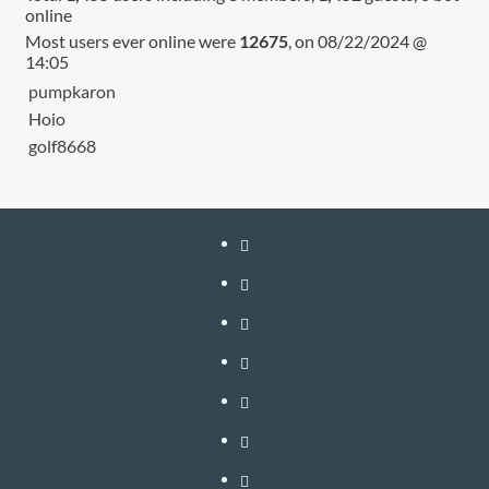
online
Most users ever online were
12675
, on 08/22/2024 @
14:05
pumpkaron
Hoio
golf8668
หน้า
แรก
สมัคร
สมาชิก
เติม
เงิน
เข้า
อัพเกรด
สู่
วิธี
–
ระบบ
ใช้
วิธี
ต่อ
งาน
สมัคร
ติดต่อ