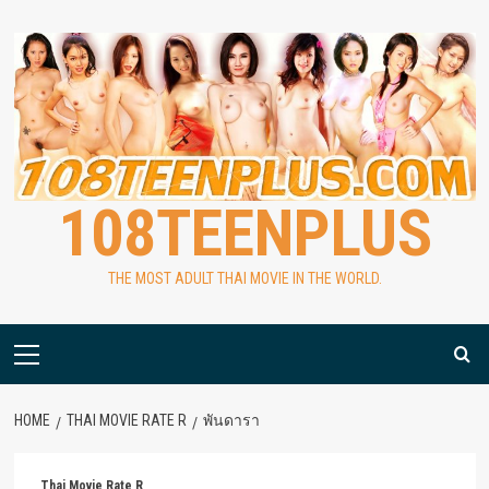
Skip
to
content
108TEENPLUS
THE MOST ADULT THAI MOVIE IN THE WORLD.
Primary
Menu
HOME
THAI MOVIE RATE R
พันดารา
Thai Movie Rate R