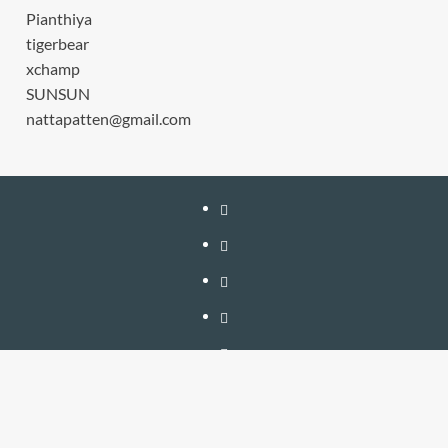
Pianthiya
tigerbear
xchamp
SUNSUN
nattapatten@gmail.com
หน้า
แรก
สมัคร
สมาชิก
เติม
เงิน
เข้า
อัพเกรด
สู่
วิธี
–
ระบบ
ใช้
วิธี
ต่อ
งาน
สมัคร
ติดต่อ