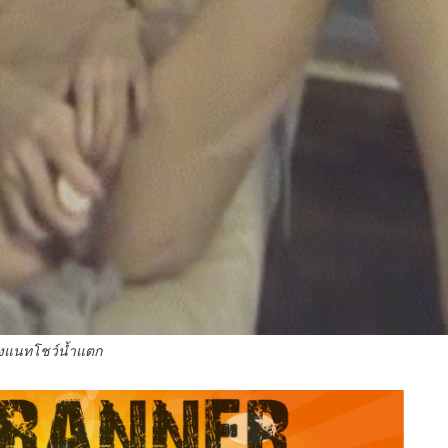
องแนทโชว์น้ำแตก