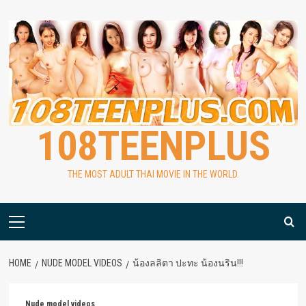
Skip
to
content
108TEENPLUS
THE MOST ADULT THAI MOVIE IN THE WORLD.
Primary
Menu
HOME
NUDE MODEL VIDEOS
น้องลลิตา ปะทะ น้องนริน!!!
Nude model videos