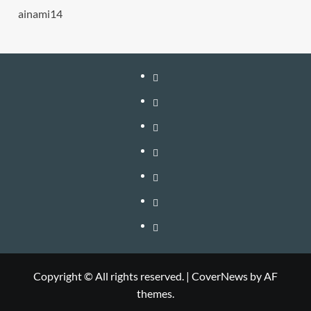
ainami14
หน้า
แรก
สมัคร
สมาชิก
เติม
เงิน
เข้า
อัพเกรด
สู่
วิธี
–
ระบบ
ใช้
วิธี
ต่อ
งาน
สมัคร
ติดต่อ
อายุ
VIP
สมาชิก
โฆษณา
และ
BANNER
Copyright © All rights reserved.
|
CoverNews
by AF
themes.
อัพเกรด