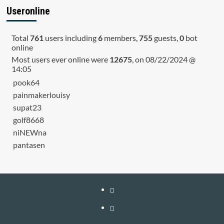
Useronline
Total
761
users including
6
members,
755
guests,
0
bot
online
Most users ever online were
12675
, on 08/22/2024 @
14:05
pook64
painmakerlouisy
supat23
golf8668
niNEWna
pantasen
หน้า
แรก
สมัคร
สมาชิก