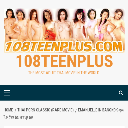
Skip
to
content
108TEENPLUS
THE MOST ADULT THAI MOVIE IN THE WORLD.
Primary
Menu
HOME
THAI PORN CLASSIC (RARE MOVIE)
EMANUELLE IN BANGKOK-จุด
ไฟรักเอ็มมานูเอล