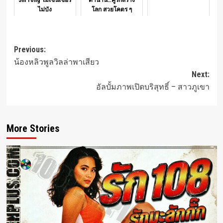
ไม่บัง
โลก สวยโคตร ๆ
Post
Previous:
น้องหลิวพูลวิลล่าพาเสียว
navigation
Next:
อัลบั้มภาพเปิดบริสุทธิ์ – สาวภูเขา
More Stories