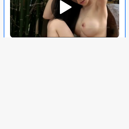
แนะนำ
น้องอริยากับงานทำสวน
เบื้องหลังถ่ายแบบ น้อง
อัลบั้มภาพตำรับ
แพทสาวน้อย 100 องศา
รัก...อภิรดี 2