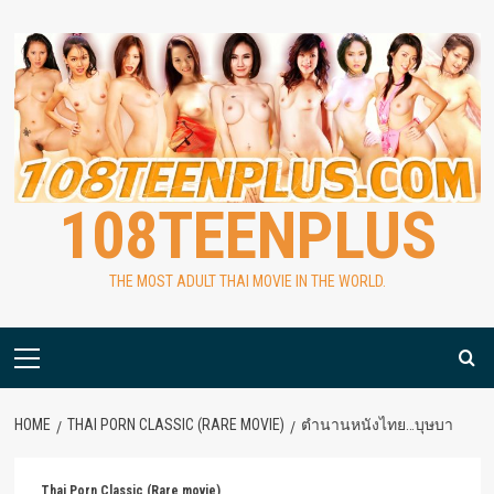
Skip
to
content
108TEENPLUS
THE MOST ADULT THAI MOVIE IN THE WORLD.
Primary
Menu
HOME
THAI PORN CLASSIC (RARE MOVIE)
ตำนานหนังไทย…บุษบา
Thai Porn Classic (Rare movie)