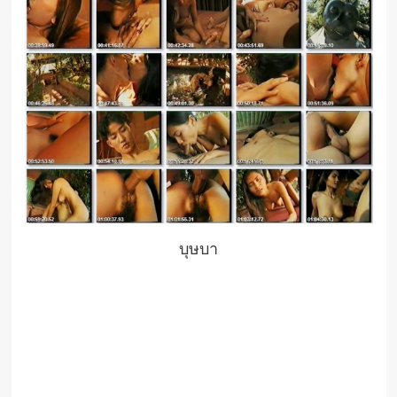
บุษบา