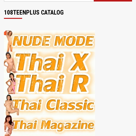
108TEENPLUS CATALOG