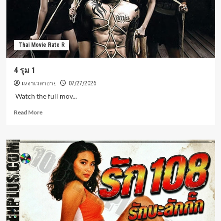
ลีลา
3
Thai Movie Rate R
4 รุม 1
เหงาเวลาอาย
07/27/2026
Watch the full mov...
Read
Read More
more
about
4
รุม
1