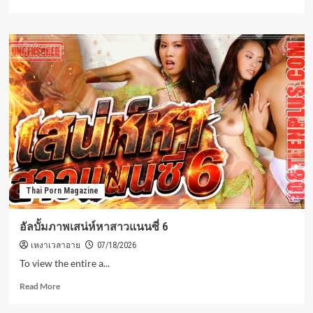
more
about
แค
ทลี
ยา
สาว
สวย
เซ็ก
2
Thai Porn Magazine
อัลบั้มภาพเสน่ห์หาสาวแนนซี่ 6
เหงาเวลาอาย
07/18/2026
To view the entire a...
Read
Read More
more
about