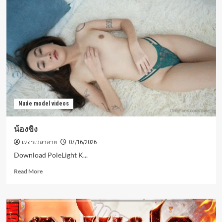
ซ่า
–
สาว
ลูก
ครึ่ง
อิตาลี
Nude model videos
น้องขิง
เหงาเวลาอาย
07/16/2026
Download PoleLight K...
Read
Read More
more
about
น้อง
ขิง