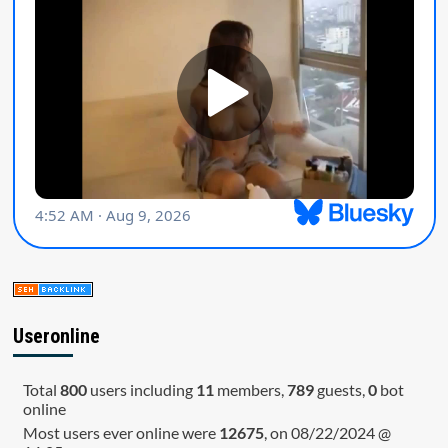
Useronline
Total
800
users including
11
members,
789
guests,
0
bot
online
Most users ever online were
12675
, on 08/22/2024 @