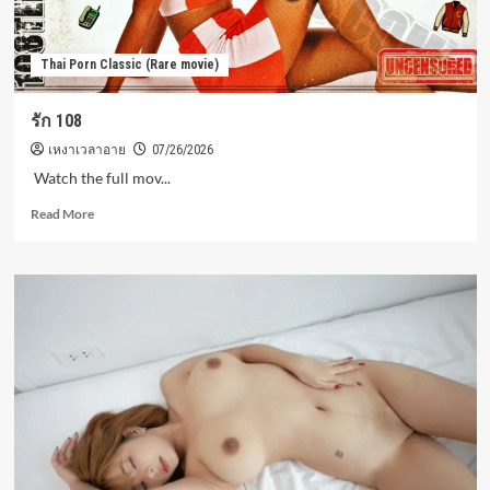
Thai Porn Classic (Rare movie)
รัก 108
เหงาเวลาอาย
07/26/2026
Watch the full mov...
Read
Read More
more
about
รัก
108