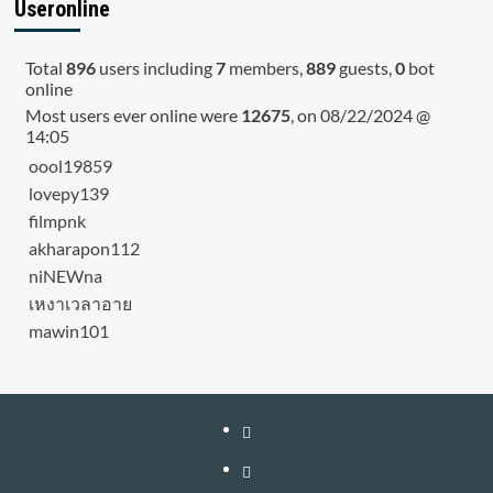
Useronline
Total
896
users including
7
members,
889
guests,
0
bot
online
Most users ever online were
12675
, on 08/22/2024 @
14:05
oool19859
lovepy139
filmpnk
akharapon112
niNEWna
เหงาเวลาอาย
mawin101
หน้า
แรก
สมัคร