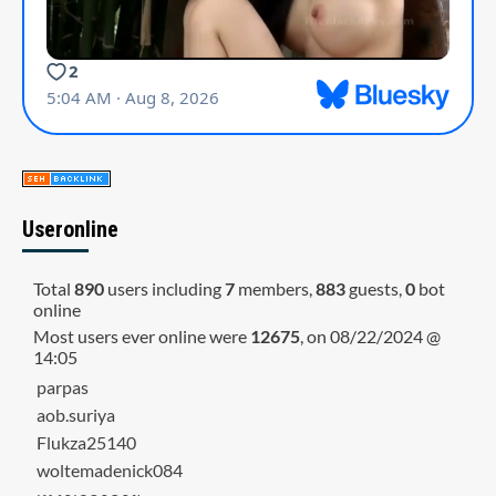
Useronline
Total
890
users including
7
members,
883
guests,
0
bot
online
Most users ever online were
12675
, on 08/22/2024 @
14:05
parpas
aob.suriya
Flukza25140
woltemadenick084