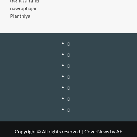
เหงาเวลาอาย
nawraphajai
Pianthiya
หน้า
แรก
สมัคร
สมาชิก
เติม
เงิน
เข้า
อัพเกรด
สู่
วิธี
–
ระบบ
ใช้
วิธี
ต่อ
งาน
สมัคร
ติดต่อ
อายุ
VIP
สมาชิก
โฆษณา
และ
BANNER
Copyright © All rights reserved.
|
CoverNews
by AF