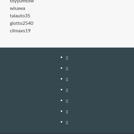
toyyumtow
wisawa
talauto35
giotto2540
cilmaxs19
หน้า
แรก
สมัคร
สมาชิก
เติม
เงิน
เข้า
อัพเกรด
สู่
วิธี
–
ระบบ
ใช้
วิธี
ต่อ
งาน
สมัคร
ติดต่อ
อายุ
VIP
สมาชิก
โฆษณา